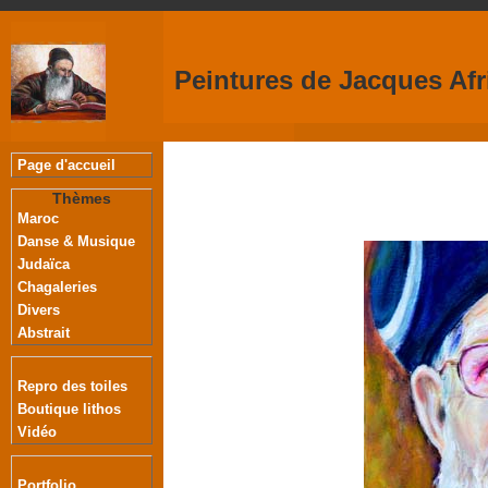
Peintures de Jacques Afr
Page d'accueil
Thèmes
Maroc
Danse & Musique
Judaïca
Chagaleries
Divers
Abstrait
Repro des toiles
Boutique lithos
Vidéo
Portfolio