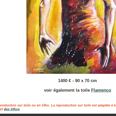
1400 € - 90 x 70 cm
voir également la toile
Flamenco
production sur toile ou en litho. La reproduction sur toile est adaptée à 
et
des lithos